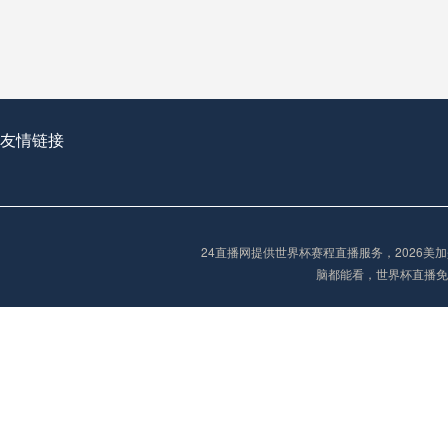
2026世界杯首球：开启新纪元的瞬间，重塑足球荣耀
友情链接
“2026世界杯抽签：死亡之组已成伪命题？”
24直播网提供世界杯赛程直播服务，2026
脑都能看，世界杯直播免