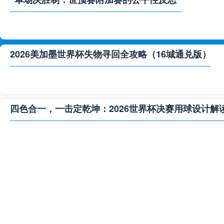
2026美加墨世界杯失物寻回全攻略（16城通兑版）
四色合一，一击定乾坤：2026世界杯决赛用球设计解
**“2026‘脑机赛场’：北美世界杯的神经架构与生态裂变”
2026世界杯跨城观赛解决方案：球迷行李“门到门”