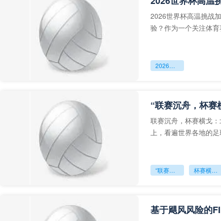
2026世界杯高温挑战
验？作为一个关注体育
在极端天气下的“狼
2026世界杯高温挑战加剧：大都会人寿球场制冷系统能否扛住“炽热”考验？
“联赛沉舟，杯赛
联赛沉舟，杯赛横戈：
上，看遍世界各地的足
“联赛沉舟
杯赛横戈：北美足球的双重博弈”