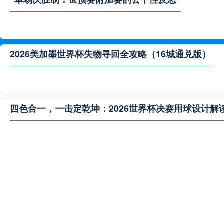
2026美加墨世界杯失物寻回全攻略（16城通兑版）
四色合一，一击定乾坤：2026世界杯决赛用球设计解
**“2026‘脑机赛场’：北美世界杯的神经架构与生态裂变”
2026世界杯跨城观赛解决方案：球迷行李“门到门”