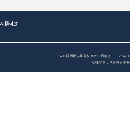
2026世界杯首球：开启新纪元的瞬间，重塑足球荣耀
友情链接
“2026世界杯抽签：死亡之组已成伪命题？”
24直播网提供世界杯赛程直播服务，2026
脑都能看，世界杯直播免