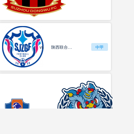
vs
石家庄功夫
陕西联合月亮泊队
中甲
梅州客家
vs
中甲
佛山