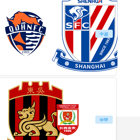
vs
青岛海牛
中超
上海
vs
苏州东吴
长春亚泰
中甲