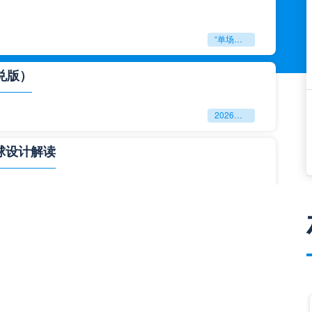
“单场决胜制：世预赛附加赛的公平性反思”
兑版）
2026美加墨世界杯失物寻回全攻略（16城通兑版）
球设计解读
四色合一
一击定乾坤：2026世界杯决赛用球设计解读
与生态裂变”**
**“2026‘脑机赛场’：北美世界杯的神经架构与生态裂变”**
门到门”极速转运，单场票专属动线全拆解