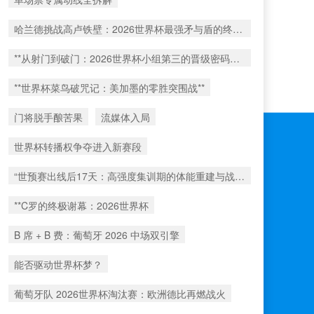
哈兰德挑战高卢铁壁：2026世界杯最强矛与盾的终极对话
**从射门到破门：2026世界杯小组第三的晋级密码藏在哪一环？**
**世界杯菜鸟破咒记：美加墨的零胜突围战**
门将脱手酿苦果
流媒体入局
世界杯转播权争夺进入新赛段
“世预赛出线后17天：高强度集训期的体能重建与战术转化”
**C罗的终极谢幕：2026世界杯
B 席 + B 费：葡萄牙 2026 中场双引擎
能否驱动世界杯梦？
葡萄牙队 2026世界杯淘汰赛：欧洲德比再燃战火