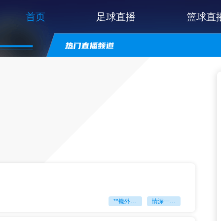
首页
足球直播
篮球直
**镜外留影
情深一瞬**