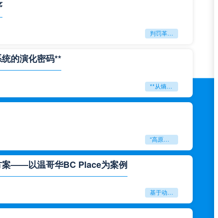
序
判罚革命：VAR如何改写世界杯的规则与秩序
系统的演化密码**
**从熵增到自组织：2026世界杯小组赛战术系统的演化密码**
“高原伏击：2026世预赛非洲主场绞杀战”
——以温哥华BC Place为案例
基于动态穹顶系统的赛前激活期自适应调控方案——以温哥华BC Place为案例