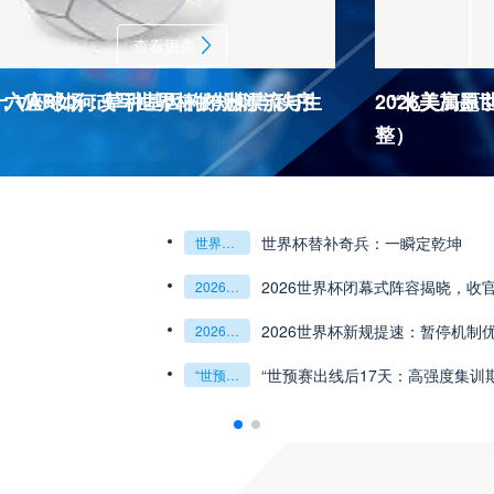
查看更多
杯十六座球场：草种基因的跨洲漂流与生
：VAR如何改写世界杯的规则与秩序
2026美加
“北美高原
整）
2026世界杯J
杯最强矛与盾的终极对话
6世预赛非洲主场绞杀战”
世界杯替补奇兵：一瞬定乾坤
世界杯替补奇兵：一瞬定乾坤
2026世界杯J组前瞻：阿根廷一骑绝尘
阿尔及利亚与奥地利激战争夺出线权
权
世界杯绝杀瞬间”
预赛附加赛的公平性反思”
2026世界杯闭幕式阵容揭晓，收
“北美冷链暗战：2
2026世界杯闭幕式阵容揭晓
收官盛典看点全解析
“北美冷链暗战：2026世界杯跨境餐食的防疫困局”
组第三的晋级密码藏在哪一环？**
乾坤：2026世界杯决赛用球设计解读
2026世界杯新规提速：暂停机制
**世界杯菜鸟破
2026世界杯新规提速：暂停机制优化助推比赛流畅度飞跃
**世界杯菜鸟破咒记：美加墨的零胜突围战**
观赛解决方案：球迷行李“门到门”极速转运，单场票专属动
瞬间，重塑足球荣耀
“世预赛出线后17天：高强度集训
“2026世界杯抽
“世预赛出线后17天：高强度集训期的体能重建与战术转化”
“2026世界杯抽签：死亡之组已成伪命题？”