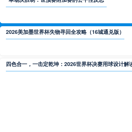
2026美加墨世界杯失物寻回全攻略（16城通兑版）
四色合一，一击定乾坤：2026世界杯决赛用球设计解
**“2026‘脑机赛场’：北美世界杯的神经架构与生态裂变”
2026世界杯跨城观赛解决方案：球迷行李“门到门”