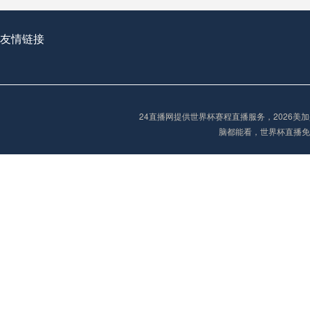
友情链接
2026世界杯首球：开启新纪元的瞬间，重塑足球荣耀
24直播网提供世界杯赛程直播服务，2026
“2026世界杯抽签：死亡之组已成伪命题？”
脑都能看，世界杯直播免