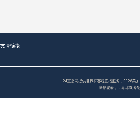
**世界杯菜鸟破咒记：美加墨的零胜突围战**
2026世界杯首球：开启新纪元的瞬间，重塑足球荣耀
友情链接
“2026世界杯抽签：死亡之组已成伪命题？”
24直播网提供世界杯赛程直播服务，2026
脑都能看，世界杯直播免