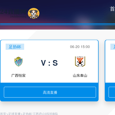
首
足协杯
06-20 15:00
V : S
广西恒宸
山东泰山
高清直播
>
>
首页
足球直播
足协杯 江西庐山VS河南队