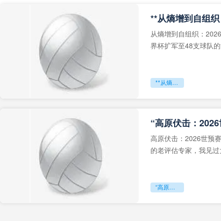
从熵增到自组织：202
界杯扩军至48支球队
深的忧虑。作为一个
**从熵增到自组织：2026世界杯小组赛战术系统的演化密码**
“高原伏击：202
高原伏击：2026世
的老评估专家，我见过太
世预赛的非洲区，正在
“高原伏击：2026世预赛非洲主场绞杀战”