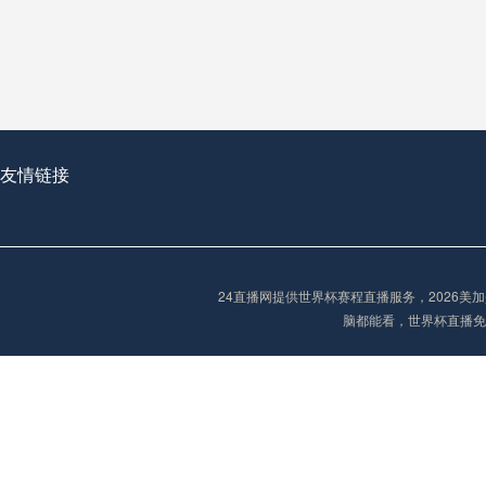
从穹顶之下到巅峰之上：
走过了全球数百座体育
从伦敦的温布利到北京
基于动态穹顶系统的赛前激活期自适应调控方案——以温哥华BC Place为案例
友情链接
“单场决胜制：世
单场决胜制：世预赛附
24直播网提供世界杯赛程直播服务，2026
三十年的老观察者，我
脑都能看，世界杯直播免
多令人扼腕叹息的遗憾
“单场决胜制：世预赛附加赛的公平性反思”
2026美加墨世