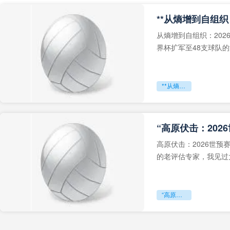
从熵增到自组织：202
界杯扩军至48支球队
深的忧虑。作为一个
**从熵增到自组织：2026世界杯小组赛战术系统的演化密码**
“高原伏击：202
高原伏击：2026世
的老评估专家，我见过太
世预赛的非洲区，正在
“高原伏击：2026世预赛非洲主场绞杀战”