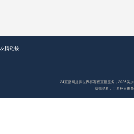
从穹顶之下到巅峰之上：
走过了全球数百座体育
从伦敦的温布利到北京
基于动态穹顶系统的赛前激活期自适应调控方案——以温哥华BC Place为案例
友情链接
“单场决胜制：世
单场决胜制：世预赛附
24直播网提供世界杯赛程直播服务，2026
三十年的老观察者，我
脑都能看，世界杯直播免
多令人扼腕叹息的遗憾
“单场决胜制：世预赛附加赛的公平性反思”
2026美加墨世