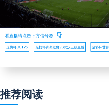
看直播请点击下方信号源
足协杯CCTV5
足协杯青岛红狮VS武汉三镇直播
足协杯世界
推荐阅读