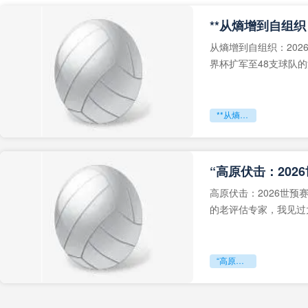
从熵增到自组织：202
界杯扩军至48支球队
深的忧虑。作为一个
**从熵增到自组织：2026世界杯小组赛战术系统的演化密码**
“高原伏击：202
高原伏击：2026世
的老评估专家，我见过太
世预赛的非洲区，正在
“高原伏击：2026世预赛非洲主场绞杀战”