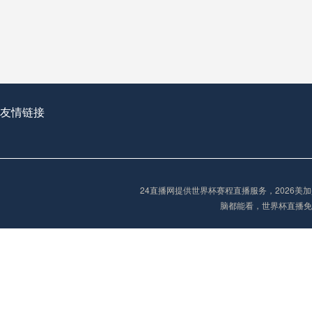
从穹顶之下到巅峰之上：
走过了全球数百座体育
从伦敦的温布利到北京
基于动态穹顶系统的赛前激活期自适应调控方案——以温哥华BC Place为案例
友情链接
“单场决胜制：世
单场决胜制：世预赛附
24直播网提供世界杯赛程直播服务，2026
三十年的老观察者，我
脑都能看，世界杯直播免
多令人扼腕叹息的遗憾
“单场决胜制：世预赛附加赛的公平性反思”
2026美加墨世