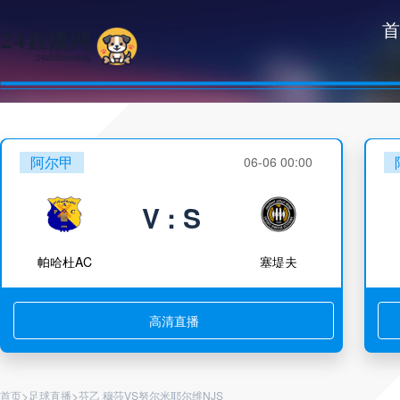
首
阿尔甲
06-06 00:00
V : S
帕哈杜AC
塞堤夫
高清直播
>
>
首页
足球直播
芬乙 穆莎VS努尔米耶尔维NJS