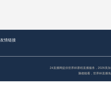
从穹顶之下到巅峰之上：
走过了全球数百座体育
从伦敦的温布利到北京
基于动态穹顶系统的赛前激活期自适应调控方案——以温哥华BC Place为案例
友情链接
“单场决胜制：世
单场决胜制：世预赛附
24直播网提供世界杯赛程直播服务，2026
三十年的老观察者，我
脑都能看，世界杯直播免
多令人扼腕叹息的遗憾
“单场决胜制：世预赛附加赛的公平性反思”
2026美加墨世