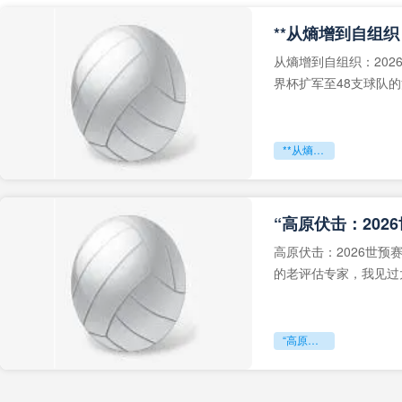
从熵增到自组织：202
界杯扩军至48支球队
深的忧虑。作为一个
**从熵增到自组织：2026世界杯小组赛战术系统的演化密码**
“高原伏击：202
高原伏击：2026世
的老评估专家，我见过太
世预赛的非洲区，正在
“高原伏击：2026世预赛非洲主场绞杀战”