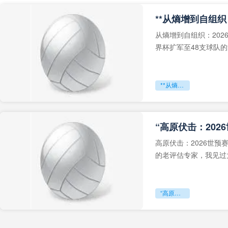
从熵增到自组织：202
界杯扩军至48支球队
深的忧虑。作为一个
**从熵增到自组织：2026世界杯小组赛战术系统的演化密码**
“高原伏击：202
高原伏击：2026世
的老评估专家，我见过太
世预赛的非洲区，正在
“高原伏击：2026世预赛非洲主场绞杀战”