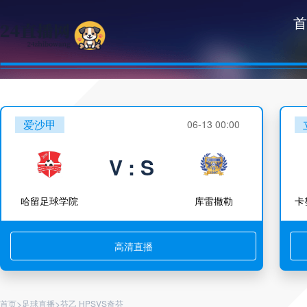
首
爱沙甲
06-13 00:00
V : S
哈留足球学院
库雷撒勒
高清直播
>
>
首页
足球直播
芬乙 HPSVS奇芬