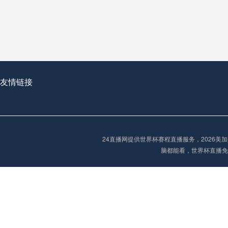
从穹顶之下到巅峰之上：
走过了全球数百座体育
从伦敦的温布利到北京
基于动态穹顶系统的赛前激活期自适应调控方案——以温哥华BC Place为案例
友情链接
“单场决胜制：世
单场决胜制：世预赛附
24直播网提供世界杯赛程直播服务，2026
三十年的老观察者，我
脑都能看，世界杯直播免
多令人扼腕叹息的遗憾
“单场决胜制：世预赛附加赛的公平性反思”
2026美加墨世