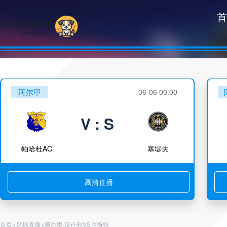
首
阿尔甲
06-06 00:00
V : S
帕哈杜AC
塞堤夫
高清直播
>
>
首页
足球直播
阿尔甲 汉什利VS卢斯特