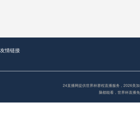
从穹顶之下到巅峰之上：
走过了全球数百座体育
从伦敦的温布利到北京
基于动态穹顶系统的赛前激活期自适应调控方案——以温哥华BC Place为案例
友情链接
“单场决胜制：世
单场决胜制：世预赛附
24直播网提供世界杯赛程直播服务，2026
三十年的老观察者，我
脑都能看，世界杯直播免
多令人扼腕叹息的遗憾
“单场决胜制：世预赛附加赛的公平性反思”
2026美加墨世