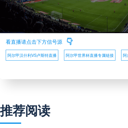
看直播请点击下方信号源
阿尔甲汉什利VS卢斯特直播
阿尔甲世界杯直播专属链接
阿
推荐阅读