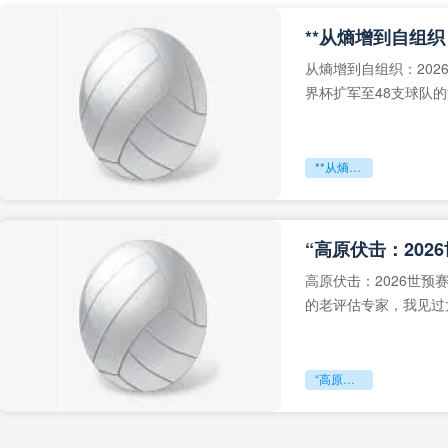
从熵增到自组织：202
界杯扩军至48支球队
深的忧虑。作为一个
**从熵增到自组织：2026世界杯小组赛战术系统的演化密码**
“高原伏击：202
高原伏击：2026世
的老评估专家，我见过太
世预赛的非洲区，正在
“高原伏击：2026世预赛非洲主场绞杀战”