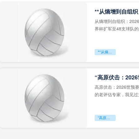
从熵增到自组织：202
界杯扩军至48支球队
深的忧虑。作为一个
**从熵增到自组织：2026世界杯小组赛战术系统的演化密码**
“高原伏击：202
高原伏击：2026世
的老评估专家，我见过太
世预赛的非洲区，正在
“高原伏击：2026世预赛非洲主场绞杀战”