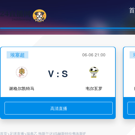
首
埃塞超
06-06 21:00
V : S
谢格尔凯特马
韦尔瓦罗
高清直播
>
>
首页
足球直播
瑞典乙 拖斯兰达VS赫斯特拉弗洛斯IF