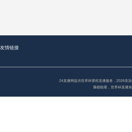
从穹顶之下到巅峰之上：
走过了全球数百座体育
从伦敦的温布利到北京
基于动态穹顶系统的赛前激活期自适应调控方案——以温哥华BC Place为案例
友情链接
“单场决胜制：世
单场决胜制：世预赛附
24直播网提供世界杯赛程直播服务，2026
三十年的老观察者，我
脑都能看，世界杯直播免
多令人扼腕叹息的遗憾
“单场决胜制：世预赛附加赛的公平性反思”
2026美加墨世