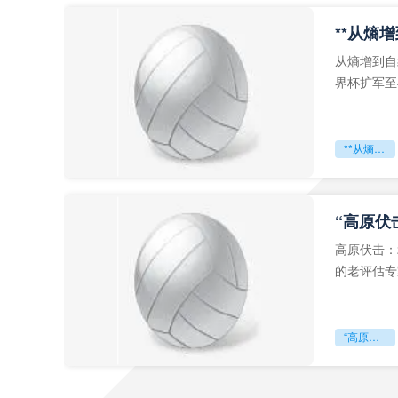
从熵增到自
界杯扩军至
深的忧虑。
**从熵增到自组织：2026世界杯小组赛战术系统的演化密码**
“高原伏
高原伏击：
的老评估专
世预赛的非
“高原伏击：2026世预赛非洲主场绞杀战”