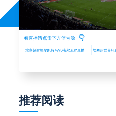
看直播请点击下方信号源
埃塞超谢格尔凯特马VS韦尔瓦罗直播
埃塞超世界杯
推荐阅读