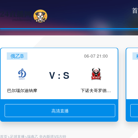
首
俄乙B
06-07 21:00
V : S
巴尔瑙尔迪纳摩
下诺夫哥罗德胜利
高清直播
>
>
首页
足球直播
瑞典乙 辛內斯塔VS古特