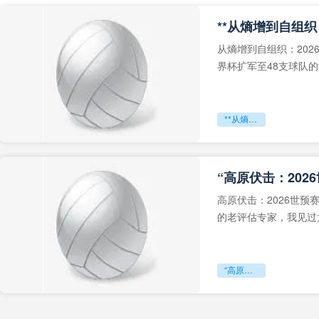
从熵增到自组织：202
界杯扩军至48支球队
深的忧虑。作为一个
**从熵增到自组织：2026世界杯小组赛战术系统的演化密码**
“高原伏击：202
高原伏击：2026世
的老评估专家，我见过太
世预赛的非洲区，正在
“高原伏击：2026世预赛非洲主场绞杀战”