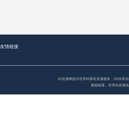
从穹顶之下到巅峰之上：
走过了全球数百座体育
从伦敦的温布利到北京
基于动态穹顶系统的赛前激活期自适应调控方案——以温哥华BC Place为案例
友情链接
“单场决胜制：世
单场决胜制：世预赛附
24直播网提供世界杯赛程直播服务，2026
三十年的老观察者，我
脑都能看，世界杯直播免
多令人扼腕叹息的遗憾
“单场决胜制：世预赛附加赛的公平性反思”
2026美加墨世