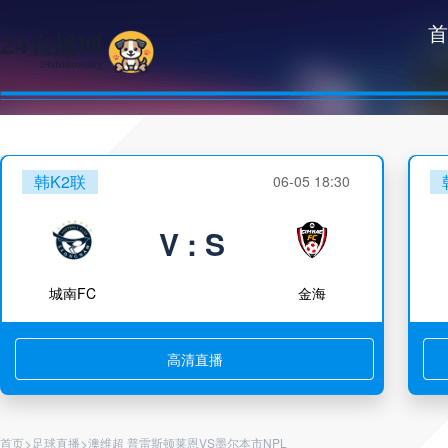
首
韩K2联
06-05 18:30
V : S
城南FC
金海
高清直播
>
>
首页
足球直播
澳维超 普雷斯顿莱恩VS墨尔本市NPL