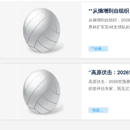
从熵增到自组织：202
界杯扩军至48支球队
深的忧虑。作为一个
**从熵增到自组织：2026世界杯小组赛战术系统的演化密码**
“高原伏击：202
高原伏击：2026世
的老评估专家，我见过太
世预赛的非洲区，正在
“高原伏击：2026世预赛非洲主场绞杀战”