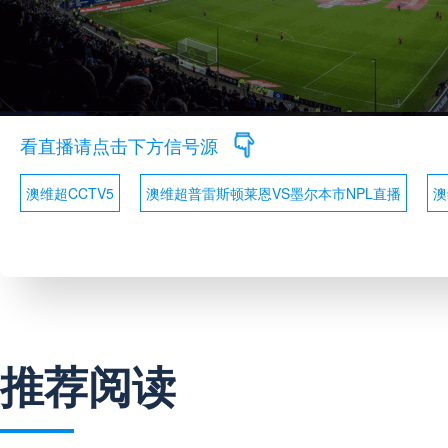
看直播请点击下方信号源
澳维超CCTV5
澳维超普雷斯顿莱恩VS墨尔本市NPL直播
澳
推荐阅读