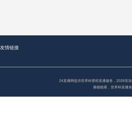
从穹顶之下到巅峰之上：
走过了全球数百座体育
从伦敦的温布利到北京
基于动态穹顶系统的赛前激活期自适应调控方案——以温哥华BC Place为案例
友情链接
“单场决胜制：世
单场决胜制：世预赛附
24直播网提供世界杯赛程直播服务，2026
三十年的老观察者，我
脑都能看，世界杯直播免
多令人扼腕叹息的遗憾
“单场决胜制：世预赛附加赛的公平性反思”
2026美加墨世