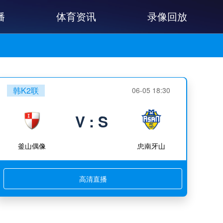
播
体育资讯
录像回放
韩K2联
06-05 18:30
V : S
釜山偶像
忠南牙山
高清直播