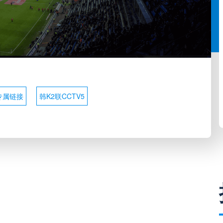
专属链接
韩K2联CCTV5