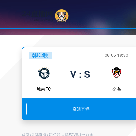
韩K2联
06-05 18:30
V : S
城南FC
金海
高清直播
>
>
首页
足球直播
韩K2联 大邱FCVS坡州前线