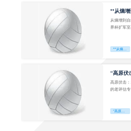
从熵增到自
界杯扩军至
深的忧虑。
**从熵增到自组织：2026世界杯小组赛战术系统的演化密码**
“高原伏
高原伏击：
的老评估专
世预赛的非
“高原伏击：2026世预赛非洲主场绞杀战”