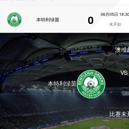
06月05日 18:3
0
本特利绿茵
未开始
澳维
VS
本特利绿茵
比赛未