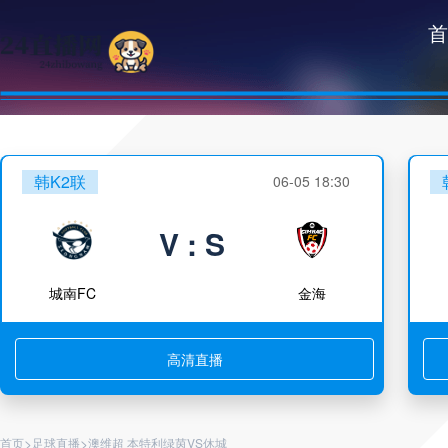
首
韩K2联
06-05 18:30
V : S
城南FC
金海
高清直播
>
>
首页
足球直播
澳维超 本特利绿茵VS休城