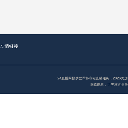
从穹顶之下到巅峰之上：
走过了全球数百座体育
从伦敦的温布利到北京
基于动态穹顶系统的赛前激活期自适应调控方案——以温哥华BC Place为案例
友情链接
“单场决胜制：世
单场决胜制：世预赛附
24直播网提供世界杯赛程直播服务，2026
三十年的老观察者，我
脑都能看，世界杯直播免
多令人扼腕叹息的遗憾
“单场决胜制：世预赛附加赛的公平性反思”
2026美加墨世