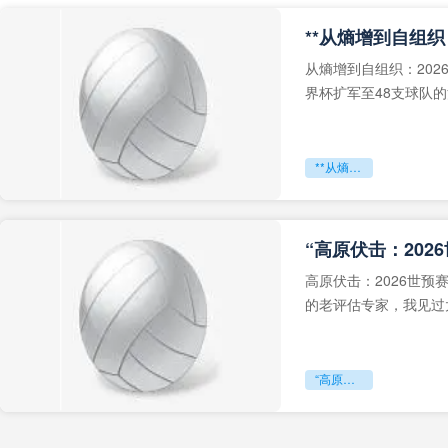
从熵增到自组织：202
界杯扩军至48支球队
深的忧虑。作为一个
**从熵增到自组织：2026世界杯小组赛战术系统的演化密码**
“高原伏击：202
高原伏击：2026世
的老评估专家，我见过太
世预赛的非洲区，正在
“高原伏击：2026世预赛非洲主场绞杀战”