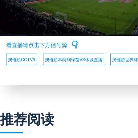
看直播请点击下方信号源
澳维超CCTV5
澳维超本特利绿茵VS休城直播
澳维超世界杯
推荐阅读