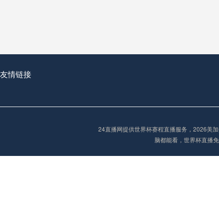
**世界杯菜鸟破咒记：美加墨的零胜突围战**
2026世界杯首球：开启新纪元的瞬间，重塑足球荣耀
友情链接
“2026世界杯抽签：死亡之组已成伪命题？”
24直播网提供世界杯赛程直播服务，2026
脑都能看，世界杯直播免