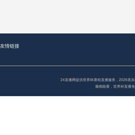
**世界杯菜鸟破咒记：美加墨的零胜突围战**
2026世界杯首球：开启新纪元的瞬间，重塑足球荣耀
友情链接
“2026世界杯抽签：死亡之组已成伪命题？”
24直播网提供世界杯赛程直播服务，2026
脑都能看，世界杯直播免