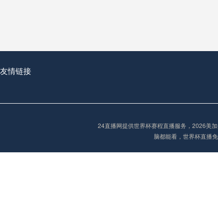
2026世界杯首球：开启新纪元的瞬间，重塑足球荣耀
友情链接
“2026世界杯抽签：死亡之组已成伪命题？”
24直播网提供世界杯赛程直播服务，2026
脑都能看，世界杯直播免