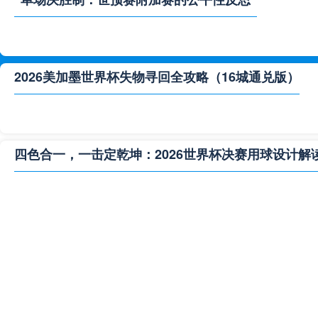
2026美加墨世界杯失物寻回全攻略（16城通兑版）
四色合一，一击定乾坤：2026世界杯决赛用球设计解
**“2026‘脑机赛场’：北美世界杯的神经架构与生态裂变”
2026世界杯跨城观赛解决方案：球迷行李“门到门”