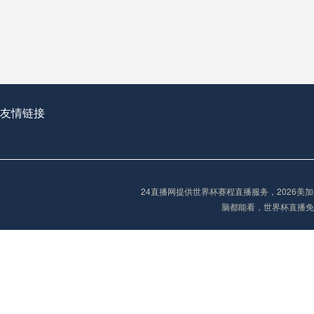
从穹顶之下到巅峰之上：
走过了全球数百座体育
从伦敦的温布利到北京
基于动态穹顶系统的赛前激活期自适应调控方案——以温哥华BC Place为案例
友情链接
“单场决胜制：世
单场决胜制：世预赛附
24直播网提供世界杯赛程直播服务，2026
三十年的老观察者，我
脑都能看，世界杯直播免
多令人扼腕叹息的遗憾
“单场决胜制：世预赛附加赛的公平性反思”
2026美加墨世