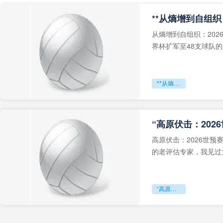
从熵增到自组织：202
界杯扩军至48支球队
深的忧虑。作为一个
**从熵增到自组织：2026世界杯小组赛战术系统的演化密码**
“高原伏击：202
高原伏击：2026世
的老评估专家，我见过太
世预赛的非洲区，正在
“高原伏击：2026世预赛非洲主场绞杀战”