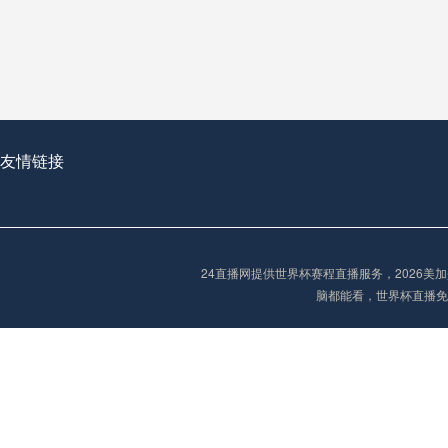
从穹顶之下到巅峰之上：
走过了全球数百座体育
从伦敦的温布利到北京
基于动态穹顶系统的赛前激活期自适应调控方案——以温哥华BC Place为案例
友情链接
“单场决胜制：世
单场决胜制：世预赛附
24直播网提供世界杯赛程直播服务，2026
三十年的老观察者，我
脑都能看，世界杯直播免
多令人扼腕叹息的遗憾
“单场决胜制：世预赛附加赛的公平性反思”
2026美加墨世