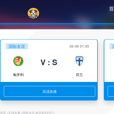
首
国际友谊
06-06 01:45
V : S
匈牙利
芬兰
高清直播
>
>
首页
足球直播
国际友谊 匈牙利VS芬兰