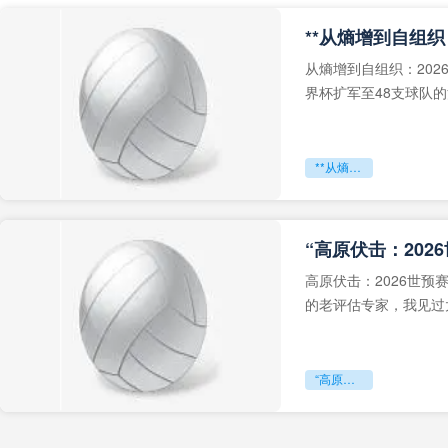
从熵增到自组织：202
界杯扩军至48支球队
深的忧虑。作为一个
**从熵增到自组织：2026世界杯小组赛战术系统的演化密码**
“高原伏击：202
高原伏击：2026世
的老评估专家，我见过太
世预赛的非洲区，正在
“高原伏击：2026世预赛非洲主场绞杀战”