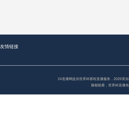
从穹顶之下到巅峰之上：
走过了全球数百座体育
从伦敦的温布利到北京
基于动态穹顶系统的赛前激活期自适应调控方案——以温哥华BC Place为案例
友情链接
“单场决胜制：世
单场决胜制：世预赛附
24直播网提供世界杯赛程直播服务，2026
三十年的老观察者，我
脑都能看，世界杯直播免
多令人扼腕叹息的遗憾
“单场决胜制：世预赛附加赛的公平性反思”
2026美加墨世