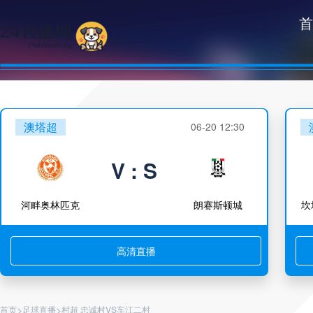
首
澳塔超
06-20 12:30
V : S
河畔奥林匹克
朗赛斯顿城
坎
高清直播
>
>
首页
足球直播
村超 忠诚村VS车江二村