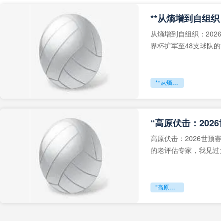
从熵增到自组织：202
界杯扩军至48支球队
深的忧虑。作为一个
**从熵增到自组织：2026世界杯小组赛战术系统的演化密码**
“高原伏击：202
高原伏击：2026世
的老评估专家，我见过太
世预赛的非洲区，正在
“高原伏击：2026世预赛非洲主场绞杀战”