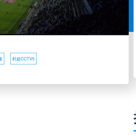
接
村超CCTV5