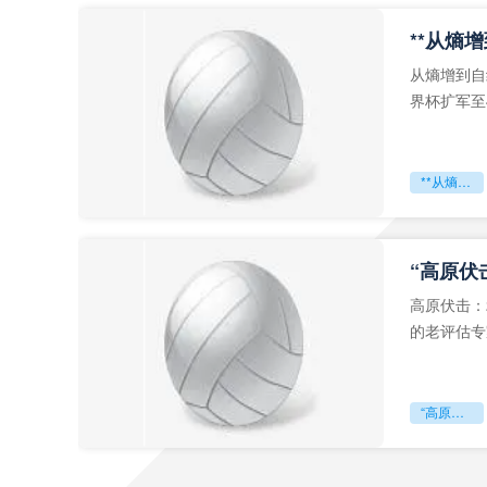
从熵增到自
界杯扩军至
深的忧虑。
**从熵增到自组织：2026世界杯小组赛战术系统的演化密码**
“高原伏
高原伏击：
的老评估专
世预赛的非
“高原伏击：2026世预赛非洲主场绞杀战”