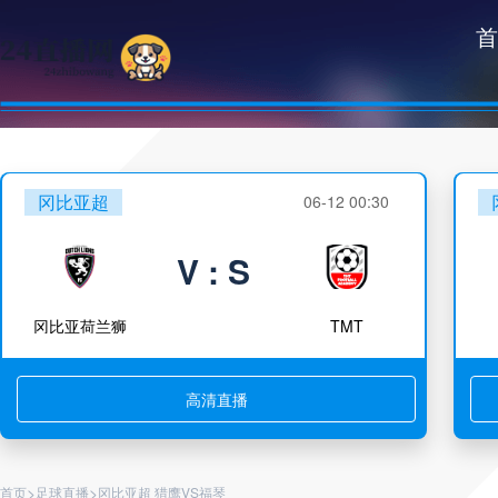
首
冈比亚超
06-12 00:30
V : S
冈比亚荷兰狮
TMT
高清直播
>
>
首页
足球直播
冈比亚超 猎鹰VS福琴