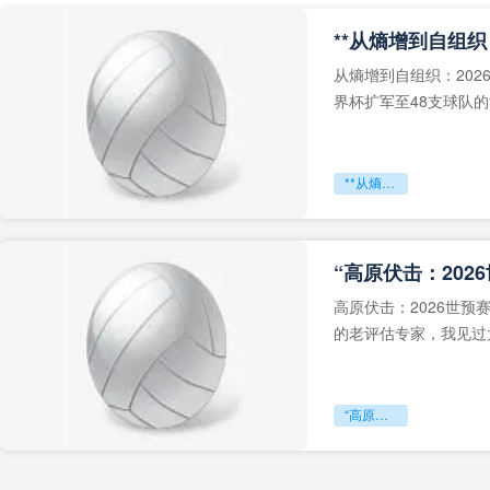
从熵增到自组织：202
界杯扩军至48支球队
深的忧虑。作为一个
**从熵增到自组织：2026世界杯小组赛战术系统的演化密码**
“高原伏击：202
高原伏击：2026世
的老评估专家，我见过太
世预赛的非洲区，正在
“高原伏击：2026世预赛非洲主场绞杀战”