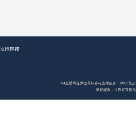
从穹顶之下到巅峰之上：
走过了全球数百座体育
从伦敦的温布利到北京
基于动态穹顶系统的赛前激活期自适应调控方案——以温哥华BC Place为案例
友情链接
“单场决胜制：世
单场决胜制：世预赛附
24直播网提供世界杯赛程直播服务，2026
三十年的老观察者，我
脑都能看，世界杯直播免
多令人扼腕叹息的遗憾
“单场决胜制：世预赛附加赛的公平性反思”
2026美加墨世