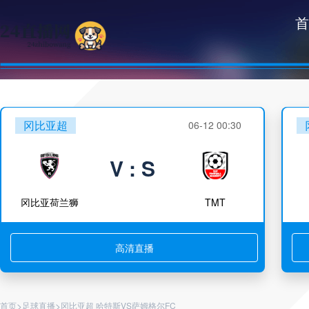
首
冈比亚超
06-12 00:30
V : S
冈比亚荷兰狮
TMT
高清直播
>
>
首页
足球直播
冈比亚超 哈特斯VS萨姆格尔FC