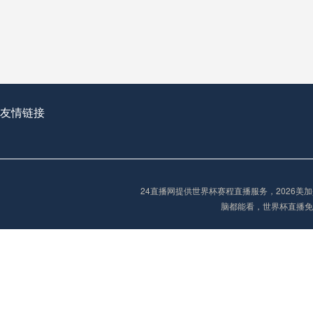
从穹顶之下到巅峰之上：
走过了全球数百座体育
从伦敦的温布利到北京
基于动态穹顶系统的赛前激活期自适应调控方案——以温哥华BC Place为案例
友情链接
“单场决胜制：世
单场决胜制：世预赛附
24直播网提供世界杯赛程直播服务，2026
三十年的老观察者，我
脑都能看，世界杯直播免
多令人扼腕叹息的遗憾
“单场决胜制：世预赛附加赛的公平性反思”
2026美加墨世