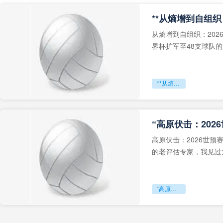
从熵增到自组织：202
界杯扩军至48支球队
深的忧虑。作为一个
**从熵增到自组织：2026世界杯小组赛战术系统的演化密码**
“高原伏击：202
高原伏击：2026世
的老评估专家，我见过太
世预赛的非洲区，正在
“高原伏击：2026世预赛非洲主场绞杀战”