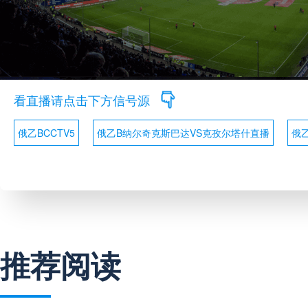
看直播请点击下方信号源
俄乙BCCTV5
俄乙B纳尔奇克斯巴达VS克孜尔塔什直播
俄
推荐阅读