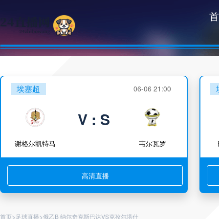
首
埃塞超
06-06 21:00
V : S
谢格尔凯特马
韦尔瓦罗
高清直播
>
>
首页
足球直播
俄乙B 纳尔奇克斯巴达VS克孜尔塔什