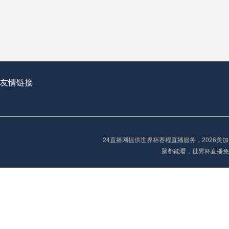
从穹顶之下到巅峰之上：
走过了全球数百座体育
从伦敦的温布利到北京
基于动态穹顶系统的赛前激活期自适应调控方案——以温哥华BC Place为案例
友情链接
“单场决胜制：世
单场决胜制：世预赛附
24直播网提供世界杯赛程直播服务，2026
三十年的老观察者，我
脑都能看，世界杯直播免
多令人扼腕叹息的遗憾
“单场决胜制：世预赛附加赛的公平性反思”
2026美加墨世