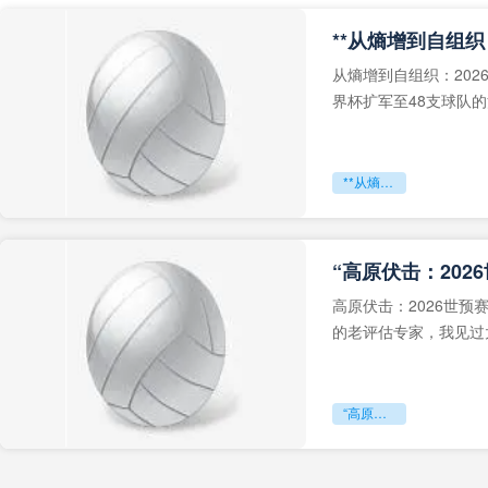
从熵增到自组织：202
界杯扩军至48支球队
深的忧虑。作为一个
**从熵增到自组织：2026世界杯小组赛战术系统的演化密码**
“高原伏击：202
高原伏击：2026世
的老评估专家，我见过太
世预赛的非洲区，正在
“高原伏击：2026世预赛非洲主场绞杀战”