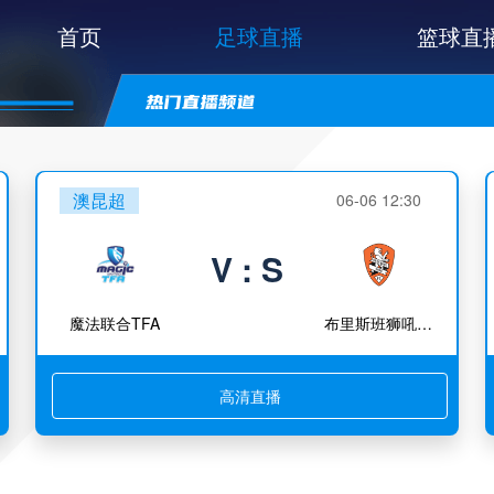
首页
足球直播
篮球直
澳昆超
06-06 12:30
V : S
魔法联合TFA
布里斯班狮吼青年队
高清直播