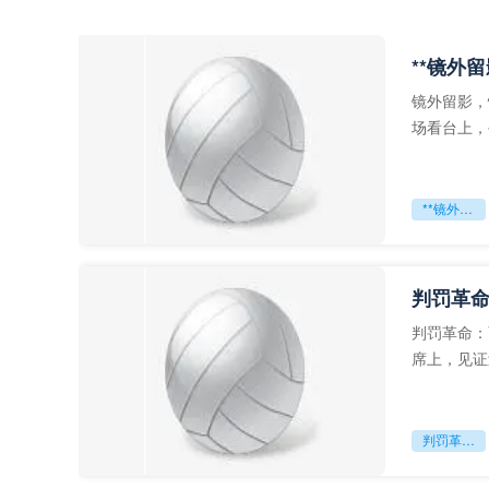
**镜外
镜外留影，
场看台上，
年轻运动员
**镜外留影
判罚革命
判罚革命：
席上，见证
VAR第一
判罚革命：VAR如何改写世界杯的规则与秩序