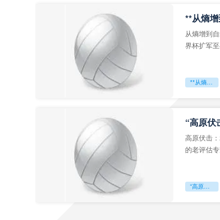
从熵增到自
界杯扩军至
深的忧虑。
**从熵增到自组织：2026世界杯小组赛战术系统的演化密码**
“高原伏
高原伏击：
的老评估专
世预赛的非
“高原伏击：2026世预赛非洲主场绞杀战”