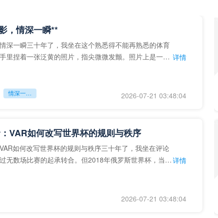
留影，情深一瞬**
情深一瞬三十年了，我坐在这个熟悉得不能再熟悉的体育
手里捏着一张泛黄的照片，指尖微微发颤。照片上是一个
详情
的背影，他正对着镜子
情深一瞬**
2026-07-21 03:48:04
：VAR如何改写世界杯的规则与秩序
VAR如何改写世界杯的规则与秩序三十年了，我坐在评论
过无数场比赛的起承转合。但2018年俄罗斯世界杯，当
详情
次真正登上世界杯
2026-07-21 03:48:04