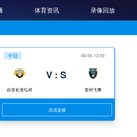
播
体育资讯
录像回放
中冠
06-06 13:00
V : S
自贡长淮弘祥
贵州飞鹰
高清直播