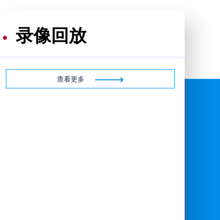
录像回放
查看更多