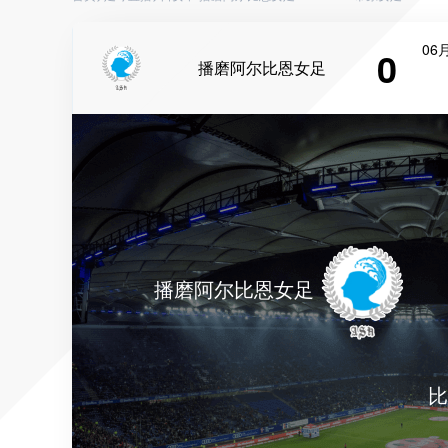
06月
0
播磨阿尔比恩女足
播磨阿尔比恩女足
比