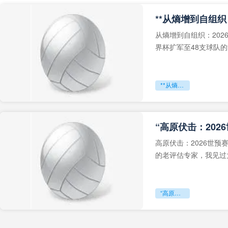
从熵增到自组织：202
界杯扩军至48支球队
深的忧虑。作为一个
**从熵增到自组织：2026世界杯小组赛战术系统的演化密码**
“高原伏击：202
高原伏击：2026世
的老评估专家，我见过太
世预赛的非洲区，正在
“高原伏击：2026世预赛非洲主场绞杀战”