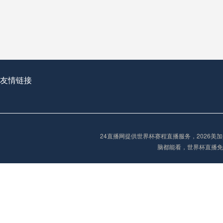
从穹顶之下到巅峰之上：
走过了全球数百座体育
从伦敦的温布利到北京
基于动态穹顶系统的赛前激活期自适应调控方案——以温哥华BC Place为案例
友情链接
“单场决胜制：世
单场决胜制：世预赛附
24直播网提供世界杯赛程直播服务，2026
三十年的老观察者，我
脑都能看，世界杯直播免
多令人扼腕叹息的遗憾
“单场决胜制：世预赛附加赛的公平性反思”
2026美加墨世