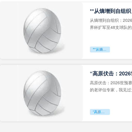
从熵增到自组织：202
界杯扩军至48支球队
深的忧虑。作为一个
**从熵增到自组织：2026世界杯小组赛战术系统的演化密码**
“高原伏击：202
高原伏击：2026世
的老评估专家，我见过太
世预赛的非洲区，正在
“高原伏击：2026世预赛非洲主场绞杀战”