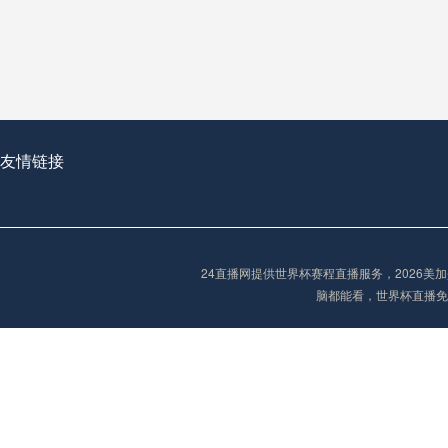
从穹顶之下到巅峰之上：
走过了全球数百座体育
从伦敦的温布利到北京
基于动态穹顶系统的赛前激活期自适应调控方案——以温哥华BC Place为案例
友情链接
“单场决胜制：世
单场决胜制：世预赛附
24直播网提供世界杯赛程直播服务，2026
三十年的老观察者，我
脑都能看，世界杯直播免
多令人扼腕叹息的遗憾
“单场决胜制：世预赛附加赛的公平性反思”
2026美加墨世