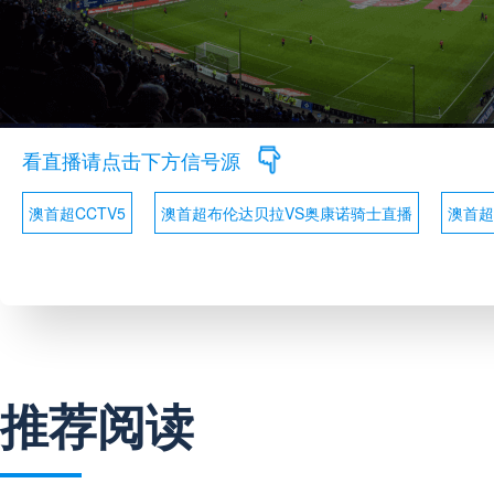
看直播请点击下方信号源
澳首超CCTV5
澳首超布伦达贝拉VS奥康诺骑士直播
澳首超
推荐阅读