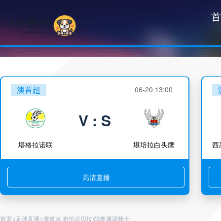
首
澳首超
06-20 13:00
V : S
塔格拉诺联
堪培拉白头鹰
高清直播
>
>
首页
足球直播
澳首超 布伦达贝拉VS奥康诺骑士