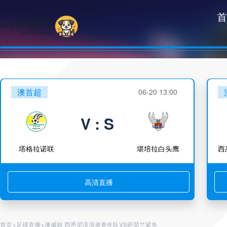
首
澳首超
06-20 13:00
V : S
塔格拉诺联
堪培拉白头鹰
高清直播
>
>
首页
足球直播
澳威超 西悉尼流浪者青年队VS萨瑟兰鲨鱼