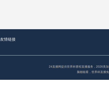
从穹顶之下到巅峰之上：
走过了全球数百座体育
从伦敦的温布利到北京
基于动态穹顶系统的赛前激活期自适应调控方案——以温哥华BC Place为案例
友情链接
“单场决胜制：世
单场决胜制：世预赛附
24直播网提供世界杯赛程直播服务，2026
三十年的老观察者，我
脑都能看，世界杯直播免
多令人扼腕叹息的遗憾
“单场决胜制：世预赛附加赛的公平性反思”
2026美加墨世