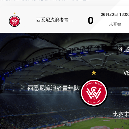
06月20日 13:0
0
西悉尼流浪者青年队
未开始
澳
V
西悉尼流浪者青年队
比赛