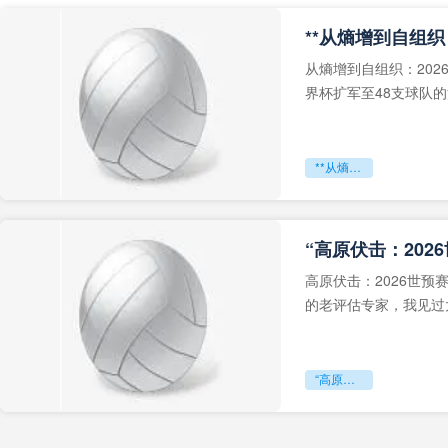
从熵增到自组织：202
界杯扩军至48支球队
深的忧虑。作为一个
**从熵增到自组织：2026世界杯小组赛战术系统的演化密码**
“高原伏击：202
高原伏击：2026世
的老评估专家，我见过太
世预赛的非洲区，正在
“高原伏击：2026世预赛非洲主场绞杀战”