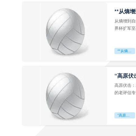
从熵增到自
界杯扩军至
深的忧虑。
**从熵增到自组织：2026世界杯小组赛战术系统的演化密码**
“高原伏
高原伏击：
的老评估专
世预赛的非
“高原伏击：2026世预赛非洲主场绞杀战”