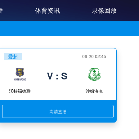
播
体育资讯
录像回放
爱超
06-20 02:45
V : S
沃特福德联
沙姆洛克
高清直播