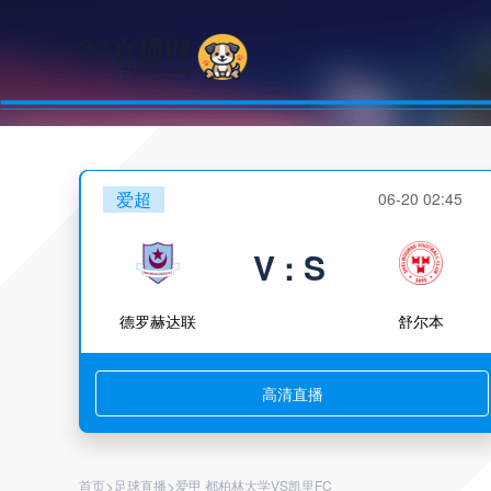
爱超
06-20 02:45
V : S
德罗赫达联
舒尔本
高清直播
>
>
首页
足球直播
爱甲 都柏林大学VS凯里FC