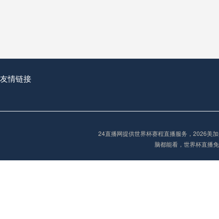
从穹顶之下到巅峰之上：
走过了全球数百座体育
从伦敦的温布利到北京
基于动态穹顶系统的赛前激活期自适应调控方案——以温哥华BC Place为案例
友情链接
“单场决胜制：世
单场决胜制：世预赛附
24直播网提供世界杯赛程直播服务，2026
三十年的老观察者，我
脑都能看，世界杯直播免
多令人扼腕叹息的遗憾
“单场决胜制：世预赛附加赛的公平性反思”
2026美加墨世