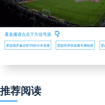
看直播请点击下方信号源
爱超德罗赫达联VS舒尔本直播
爱超世界杯直播专属链接
爱
推荐阅读