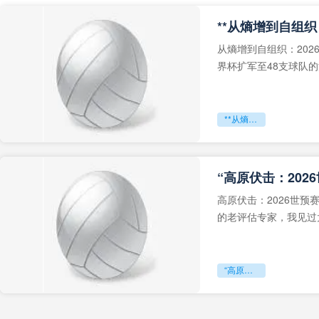
从熵增到自组织：202
界杯扩军至48支球队
深的忧虑。作为一个
**从熵增到自组织：2026世界杯小组赛战术系统的演化密码**
“高原伏击：202
高原伏击：2026世
的老评估专家，我见过太
世预赛的非洲区，正在
“高原伏击：2026世预赛非洲主场绞杀战”