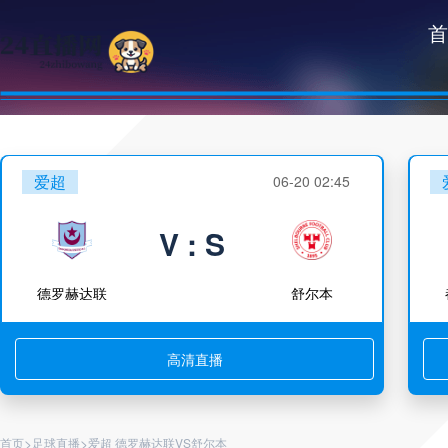
首
爱超
06-20 02:45
V : S
德罗赫达联
舒尔本
高清直播
>
>
首页
足球直播
爱超 德罗赫达联VS舒尔本