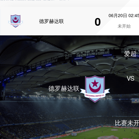
06月20日 02:4
0
德罗赫达联
未开始
爱超
VS
德罗赫达联
比赛未