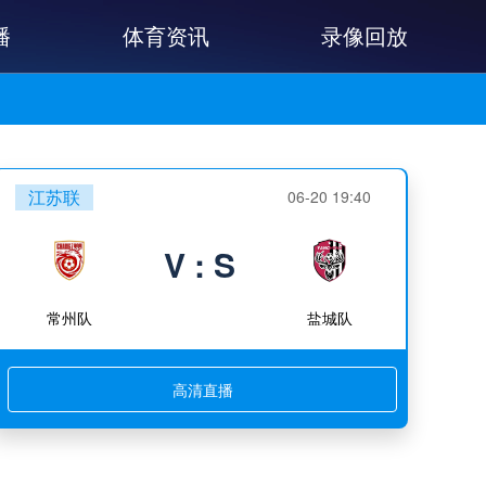
播
体育资讯
录像回放
江苏联
06-20 19:40
V : S
常州队
盐城队
高清直播