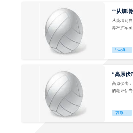
从熵增到自
界杯扩军至
深的忧虑。
**从熵增到自组织：2026世界杯小组赛战术系统的演化密码**
“高原伏
高原伏击：
的老评估专
世预赛的非
“高原伏击：2026世预赛非洲主场绞杀战”