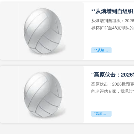
从熵增到自组织：202
界杯扩军至48支球队
深的忧虑。作为一个
**从熵增到自组织：2026世界杯小组赛战术系统的演化密码**
“高原伏击：202
高原伏击：2026世
的老评估专家，我见过太
世预赛的非洲区，正在
“高原伏击：2026世预赛非洲主场绞杀战”