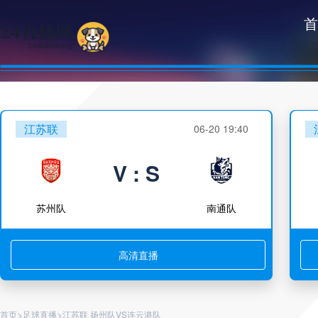
首
江苏联
06-20 19:40
V : S
苏州队
南通队
高清直播
>
>
首页
足球直播
江苏联 扬州队VS连云港队