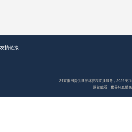
从穹顶之下到巅峰之上：
走过了全球数百座体育
从伦敦的温布利到北京
基于动态穹顶系统的赛前激活期自适应调控方案——以温哥华BC Place为案例
友情链接
“单场决胜制：世
单场决胜制：世预赛附
24直播网提供世界杯赛程直播服务，2026
三十年的老观察者，我
脑都能看，世界杯直播免
多令人扼腕叹息的遗憾
“单场决胜制：世预赛附加赛的公平性反思”
2026美加墨世