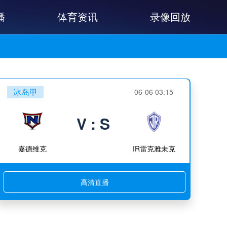
播
体育资讯
录像回放
冰岛甲
06-06 03:15
V : S
嘉德维克
IR雷克雅未克
高清直播