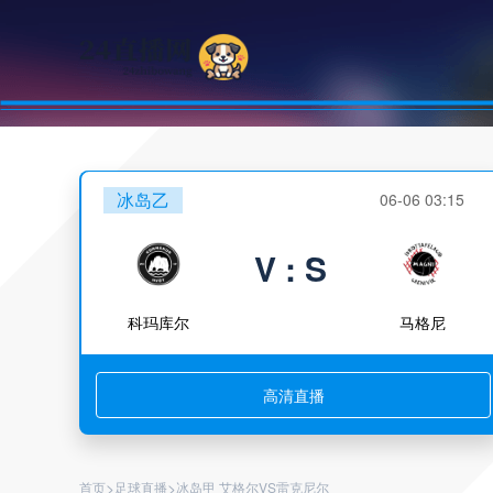
冰岛乙
06-06 03:15
V : S
科玛库尔
马格尼
高清直播
>
>
首页
足球直播
冰岛甲 艾格尔VS雷克尼尔