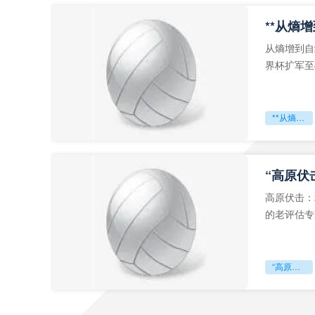
从熵增到自
界杯扩军至
深的忧虑。
**从熵增到自组织：2026世界杯小组赛战术系统的演化密码**
“高原伏
高原伏击：
的老评估专
世预赛的非
“高原伏击：2026世预赛非洲主场绞杀战”