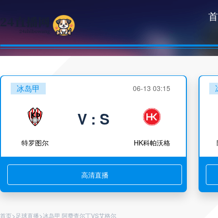
首
冰岛甲
06-13 03:15
V : S
特罗图尔
HK科帕沃格
高清直播
>
>
首页
足球直播
冰岛甲 阿费查尔丁VS艾格尔