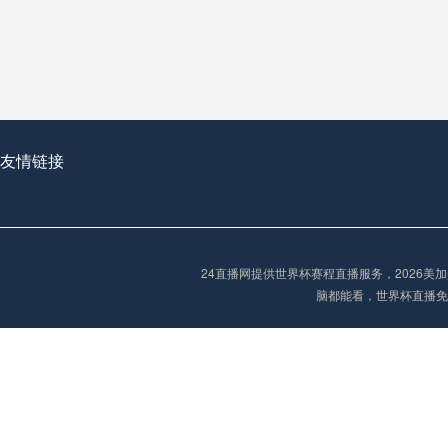
从穹顶之下到巅峰之上：
走过了全球数百座体育
从伦敦的温布利到北京
基于动态穹顶系统的赛前激活期自适应调控方案——以温哥华BC Place为案例
友情链接
“单场决胜制：世
单场决胜制：世预赛附
24直播网提供世界杯赛程直播服务，2026
三十年的老观察者，我
脑都能看，世界杯直播免
多令人扼腕叹息的遗憾
“单场决胜制：世预赛附加赛的公平性反思”
2026美加墨世