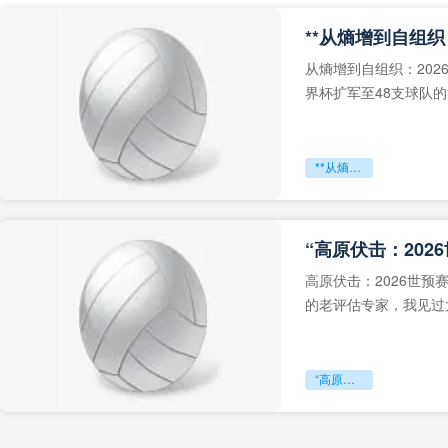
从熵增到自组织：202
界杯扩军至48支球队
深的忧虑。作为一个
**从熵增到自组织：2026世界杯小组赛战术系统的演化密码**
“高原伏击：202
高原伏击：2026世
的老评估专家，我见过太
世预赛的非洲区，正在
“高原伏击：2026世预赛非洲主场绞杀战”