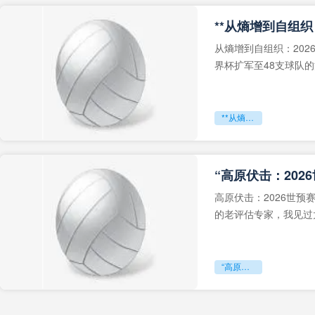
从熵增到自组织：202
界杯扩军至48支球队
深的忧虑。作为一个
**从熵增到自组织：2026世界杯小组赛战术系统的演化密码**
“高原伏击：202
高原伏击：2026世
的老评估专家，我见过太
世预赛的非洲区，正在
“高原伏击：2026世预赛非洲主场绞杀战”