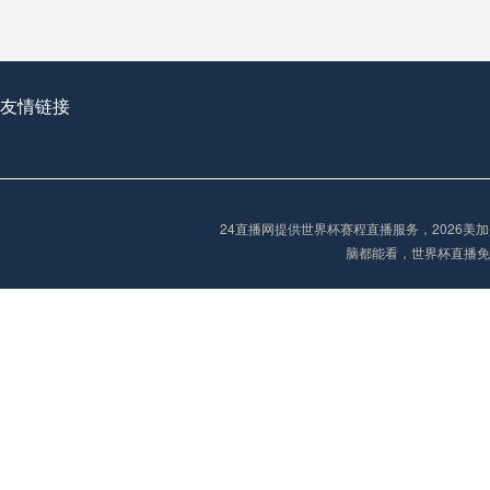
从穹顶之下到巅峰之上：
走过了全球数百座体育
从伦敦的温布利到北京
友情链接
基于动态穹顶系统的赛前激活期自适应调控方案——以温哥华BC Place为案例
24直播网提供世界杯赛程直播服务，2026
“单场决胜制：世
脑都能看，世界杯直播免
单场决胜制：世预赛附
三十年的老观察者，我
多令人扼腕叹息的遗憾
“单场决胜制：世预赛附加赛的公平性反思”
2026美加墨世