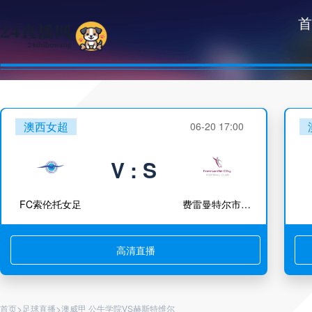
首
澳西女超
06-20 17:00
V : S
FC索伦托女足
费雷曼特尔市女足
高清直播
>
>
首页
足球直播
澳威甲 公牛学院VS赫斯特维尔