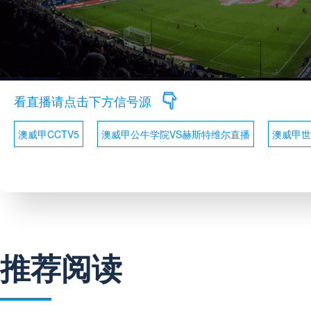
看直播请点击下方信号源
澳威甲CCTV5
澳威甲公牛学院VS赫斯特维尔直播
澳威甲世
推荐阅读