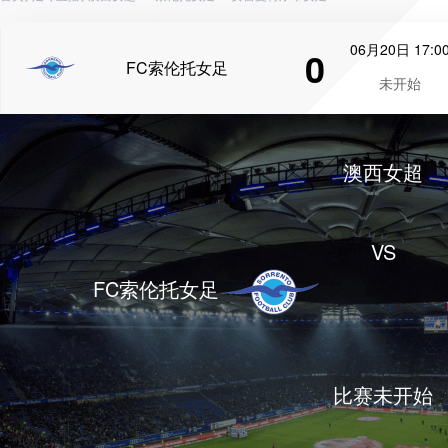
06月20日 17:0
0
FC索伦托女足
未开始
澳西女超
VS
FC索伦托女足
比赛未开始