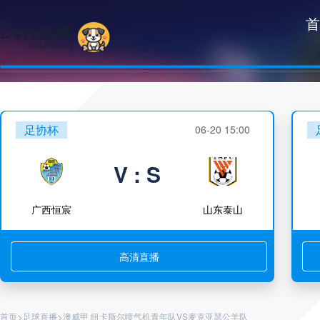
首
足协杯
06-20 15:00
V : S
广西恒宸
山东泰山
高清直播
>
>
首页
足球直播
澳威甲 纽卡斯尔喷气机青年队VS麦克亚瑟公羊队