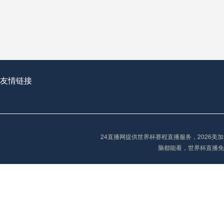
从穹顶之下到巅峰之上：
走过了全球数百座体育
从伦敦的温布利到北京
基于动态穹顶系统的赛前激活期自适应调控方案——以温哥华BC Place为案例
友情链接
“单场决胜制：世
单场决胜制：世预赛附
24直播网提供世界杯赛程直播服务，2026
三十年的老观察者，我
脑都能看，世界杯直播免
多令人扼腕叹息的遗憾
“单场决胜制：世预赛附加赛的公平性反思”
2026美加墨世