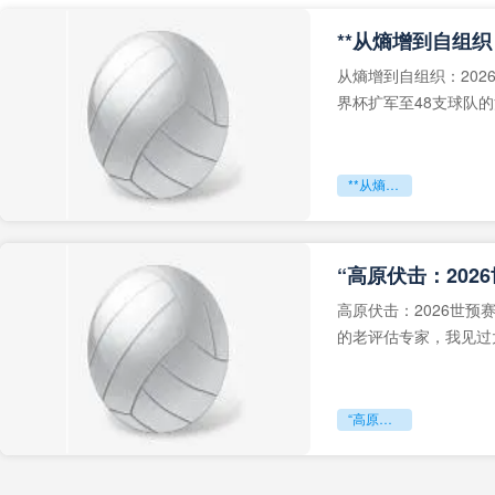
从熵增到自组织：202
界杯扩军至48支球队
深的忧虑。作为一个
**从熵增到自组织：2026世界杯小组赛战术系统的演化密码**
“高原伏击：202
高原伏击：2026世
的老评估专家，我见过太
世预赛的非洲区，正在
“高原伏击：2026世预赛非洲主场绞杀战”