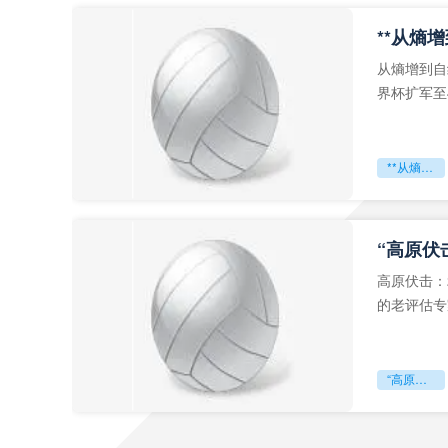
从熵增到自
界杯扩军至
深的忧虑。
**从熵增到自组织：2026世界杯小组赛战术系统的演化密码**
“高原伏
高原伏击：
的老评估专
世预赛的非
“高原伏击：2026世预赛非洲主场绞杀战”