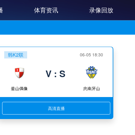
播
体育资讯
录像回放
韩K2联
06-05 18:30
V : S
釜山偶像
忠南牙山
高清直播