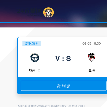
韩K2联
06-05 18:30
V : S
城南FC
金海
高清直播
>
>
首页
足球直播
澳南超 托列斯比卡拉VS克罗伊登国王