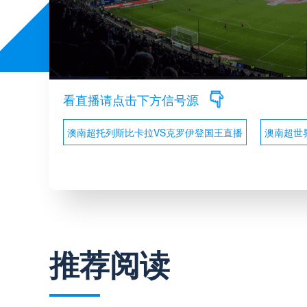
看直播请点击下方信号源
澳南超托列斯比卡拉VS克罗伊登国王直播
澳南超世
推荐阅读