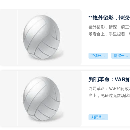
**镜外留影，情深
镜外留影，情深一瞬三
场看台上，手里捏着一
年轻运动员的背影，他
**镜外留影
情深一瞬**
判罚革命：VAR
判罚革命：VAR如何
席上，见证过无数场比
VAR第一次真正登上世
判罚革命：VAR如何改写世界杯的规则与秩序