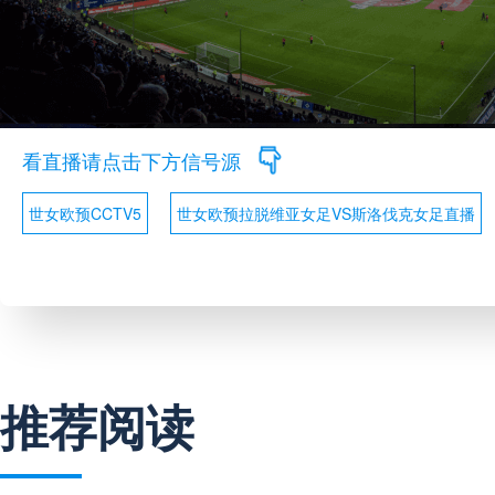
看直播请点击下方信号源
世女欧预CCTV5
世女欧预拉脱维亚女足VS斯洛伐克女足直播
推荐阅读