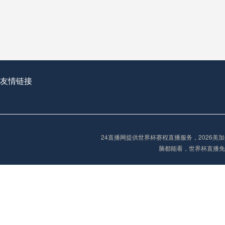
从穹顶之下到巅峰之上：
走过了全球数百座体育
从伦敦的温布利到北京
基于动态穹顶系统的赛前激活期自适应调控方案——以温哥华BC Place为案例
友情链接
“单场决胜制：世
单场决胜制：世预赛附
24直播网提供世界杯赛程直播服务，2026
三十年的老观察者，我
脑都能看，世界杯直播免
多令人扼腕叹息的遗憾
“单场决胜制：世预赛附加赛的公平性反思”
2026美加墨世