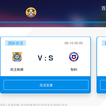
首
国际友谊
06-10 00:00
V : S
民主刚果
智利
高清直播
>
>
首页
足球直播
世女欧预 阿尔巴尼亚女足VS黑山女足