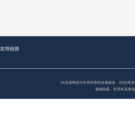
从穹顶之下到巅峰之上：
走过了全球数百座体育
从伦敦的温布利到北京
基于动态穹顶系统的赛前激活期自适应调控方案——以温哥华BC Place为案例
友情链接
“单场决胜制：世
单场决胜制：世预赛附
24直播网提供世界杯赛程直播服务，2026
三十年的老观察者，我
脑都能看，世界杯直播免
多令人扼腕叹息的遗憾
“单场决胜制：世预赛附加赛的公平性反思”
2026美加墨世