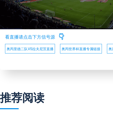
看直播请点击下方信号源
奥丙里德二队VS拉夫尼茨直播
奥丙世界杯直播专属链接
奥
推荐阅读