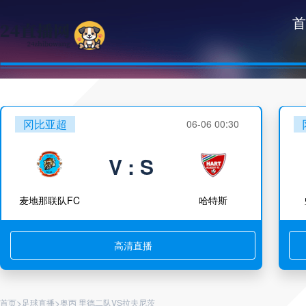
首
冈比亚超
06-06 00:30
V : S
麦地那联队FC
哈特斯
高清直播
>
>
首页
足球直播
奥丙 里德二队VS拉夫尼茨