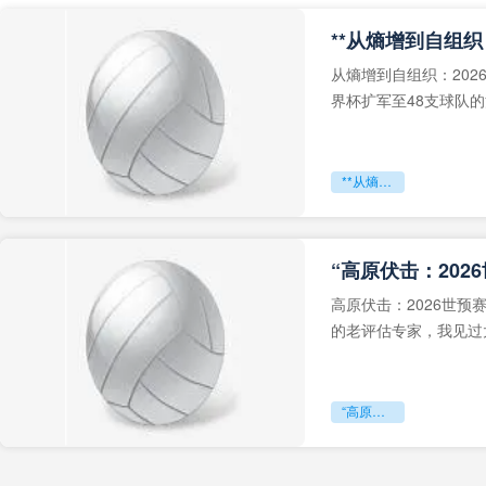
从熵增到自组织：202
界杯扩军至48支球队
深的忧虑。作为一个
**从熵增到自组织：2026世界杯小组赛战术系统的演化密码**
“高原伏击：202
高原伏击：2026世
的老评估专家，我见过太
世预赛的非洲区，正在
“高原伏击：2026世预赛非洲主场绞杀战”