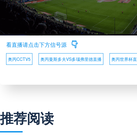
看直播请点击下方信号源
奥丙CCTV5
奥丙曼斯多夫VS多瑙弗里德直播
奥丙世界杯直
推荐阅读