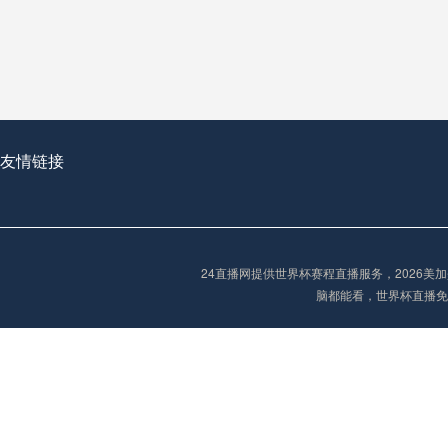
从穹顶之下到巅峰之上：
走过了全球数百座体育
从伦敦的温布利到北京
基于动态穹顶系统的赛前激活期自适应调控方案——以温哥华BC Place为案例
友情链接
“单场决胜制：世
单场决胜制：世预赛附
24直播网提供世界杯赛程直播服务，2026
三十年的老观察者，我
脑都能看，世界杯直播免
多令人扼腕叹息的遗憾
“单场决胜制：世预赛附加赛的公平性反思”
2026美加墨世