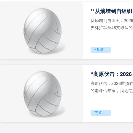
从熵增到自组织：202
界杯扩军至48支球队
深的忧虑。作为一个
**从熵增到自组织：2026世界杯小组赛战术系统的演化密码**
“高原伏击：202
高原伏击：2026世
的老评估专家，我见过太
世预赛的非洲区，正在
“高原伏击：2026世预赛非洲主场绞杀战”