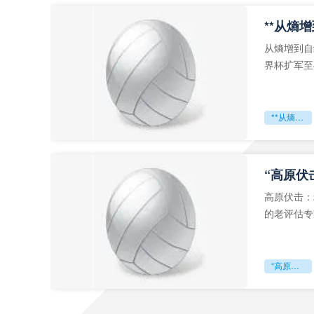
从熵增到自
界杯扩军至
深的忧虑。
**从熵增到自组织：2026世界杯小组赛战术系统的演化密码**
“高原伏
高原伏击：
的老评估专
世预赛的非
“高原伏击：2026世预赛非洲主场绞杀战”