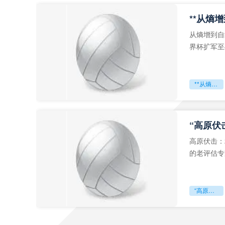
从熵增到自
界杯扩军至
深的忧虑。
**从熵增到自组织：2026世界杯小组赛战术系统的演化密码**
“高原伏
高原伏击：
的老评估专
世预赛的非
“高原伏击：2026世预赛非洲主场绞杀战”