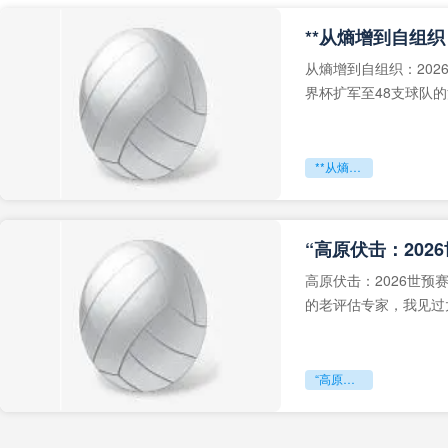
从熵增到自组织：202
界杯扩军至48支球队
深的忧虑。作为一个
**从熵增到自组织：2026世界杯小组赛战术系统的演化密码**
“高原伏击：202
高原伏击：2026世
的老评估专家，我见过太
世预赛的非洲区，正在
“高原伏击：2026世预赛非洲主场绞杀战”