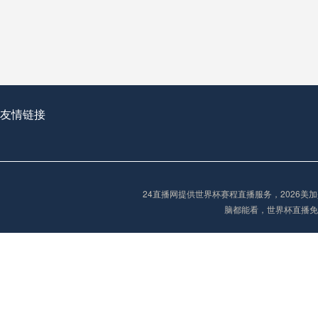
从穹顶之下到巅峰之上：
走过了全球数百座体育
从伦敦的温布利到北京
基于动态穹顶系统的赛前激活期自适应调控方案——以温哥华BC Place为案例
友情链接
“单场决胜制：世
单场决胜制：世预赛附
24直播网提供世界杯赛程直播服务，2026
三十年的老观察者，我
脑都能看，世界杯直播免
多令人扼腕叹息的遗憾
“单场决胜制：世预赛附加赛的公平性反思”
2026美加墨世