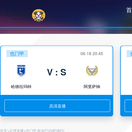
首
也门甲
06-18 20:45
V : S
哈德拉玛特
阿里萨纳
高清直播
>
>
首页
足球直播
也门甲 欧洛巴VS萨德FC